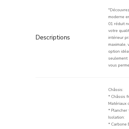
"Découvrez 
moderne en
01 réduit 
votre qual
Descriptions
intérieur pr
maximale, v
option idéa
seulement 
vous permet
Châssis:
* Châssis 
Matériaux d
* Plancher 
Isolation:
* Carbone 