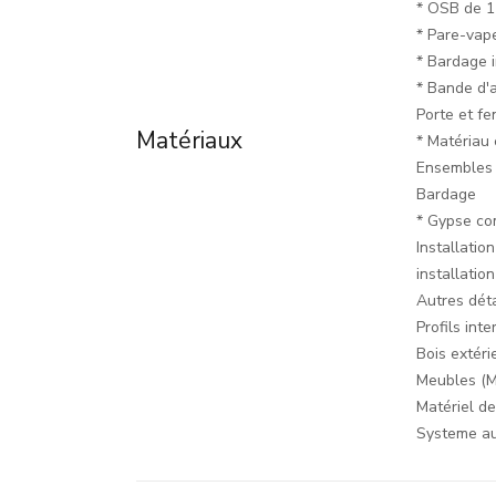
* OSB de 
* Pare-vape
* Bardage i
* Bande d'a
Porte et fe
Matériaux
* Matériau
Ensembles 
Bardage
* Gypse co
Installatio
installatio
Autres déta
Profils int
Bois extéri
Meubles (
Matériel de
Systeme a