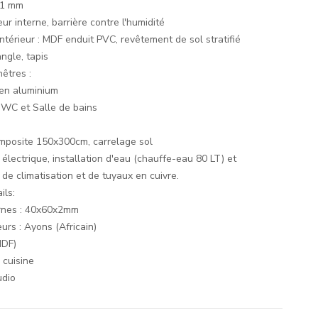
11 mm
ur interne, barrière contre l'humidité
ntérieur : MDF enduit PVC, revêtement de sol stratifié
ngle, tapis
nêtres :
 en aluminium
WC et Salle de bains
mposite 150x300cm, carrelage sol
n électrique, installation d'eau (chauffe-eau 80 LT) et
n de climatisation et de tuyaux en cuivre.
ils:
ernes : 40x60x2mm
eurs : Ayons (Africain)
MDF)
 cuisine
udio